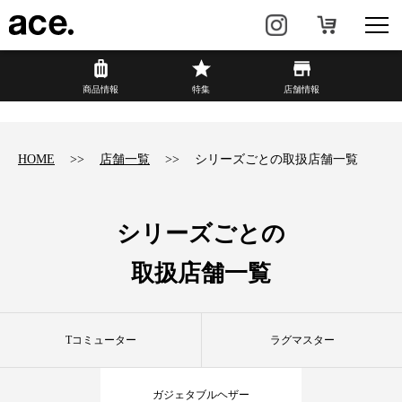
?
商品情報
商品情報
特集
店舗情報
リュック・
ビジネスバッグ・
バックパック
トート
HOME
店舗一覧
シリーズごとの取扱店舗一覧
トラベル・
レディースビジネス
スーツケース
シリーズごとの
カジュアル
HAyU×ace.
取扱店舗一覧
特集
ace.とは
Tコミューター
ラグマスター
店舗情報
新着情報
ガジェタブルヘザー