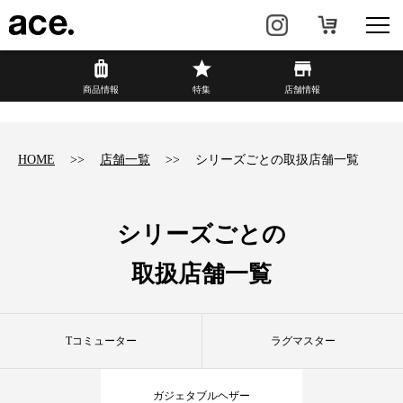
?
商品情報
商品情報
特集
店舗情報
リュック・
ビジネスバッグ・
バックパック
トート
HOME
店舗一覧
シリーズごとの取扱店舗一覧
トラベル・
レディースビジネス
スーツケース
シリーズごとの
カジュアル
HAyU×ace.
取扱店舗一覧
特集
ace.とは
Tコミューター
ラグマスター
店舗情報
新着情報
ガジェタブルヘザー