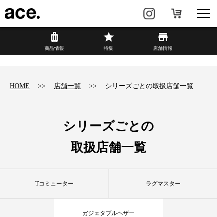
?
商品情報
商品情報
特集
店舗情報
リュック・
ビジネスバッグ・
バックパック
トート
HOME
店舗一覧
シリーズごとの取扱店舗一覧
トラベル・
レディースビジネス
スーツケース
シリーズごとの
カジュアル
HAyU×ace.
取扱店舗一覧
特集
ace.とは
Tコミューター
ラグマスター
店舗情報
新着情報
ガジェタブルヘザー