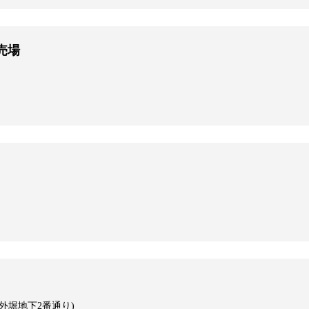
売場
外堀地下2番通り)