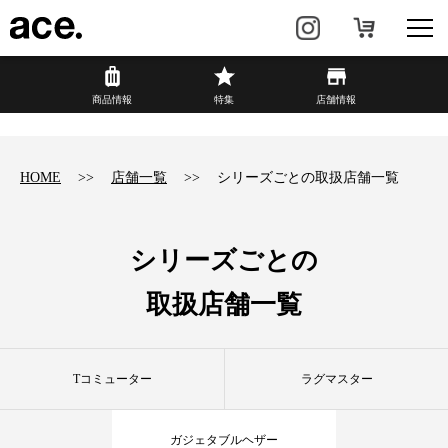
?
商品情報
商品情報
特集
店舗情報
リュック・
ビジネスバッグ・
バックパック
トート
HOME
店舗一覧
シリーズごとの取扱店舗一覧
トラベル・
レディースビジネス
スーツケース
シリーズごとの
カジュアル
HAyU×ace.
取扱店舗一覧
特集
ace.とは
Tコミューター
ラグマスター
店舗情報
新着情報
ガジェタブルヘザー