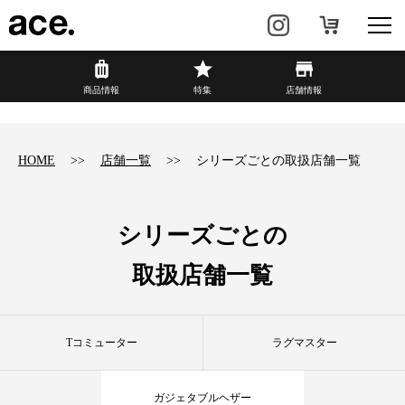
?
商品情報
商品情報
特集
店舗情報
リュック・
ビジネスバッグ・
バックパック
トート
HOME
店舗一覧
シリーズごとの取扱店舗一覧
トラベル・
レディースビジネス
スーツケース
シリーズごとの
カジュアル
HAyU×ace.
取扱店舗一覧
特集
ace.とは
Tコミューター
ラグマスター
店舗情報
新着情報
ガジェタブルヘザー