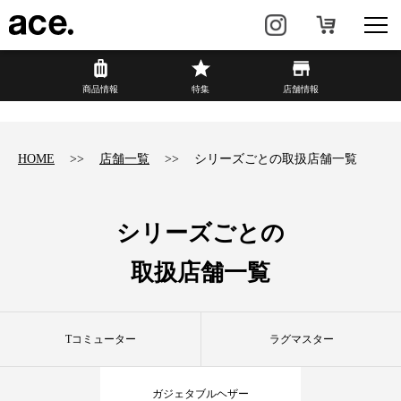
?
商品情報
商品情報
特集
店舗情報
リュック・
ビジネスバッグ・
バックパック
トート
HOME
店舗一覧
シリーズごとの取扱店舗一覧
トラベル・
レディースビジネス
スーツケース
シリーズごとの
カジュアル
HAyU×ace.
取扱店舗一覧
特集
ace.とは
Tコミューター
ラグマスター
店舗情報
新着情報
ガジェタブルヘザー