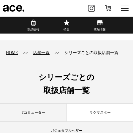
?
商品情報
商品情報
特集
店舗情報
リュック・
ビジネスバッグ・
バックパック
トート
HOME
店舗一覧
シリーズごとの取扱店舗一覧
トラベル・
レディースビジネス
スーツケース
シリーズごとの
カジュアル
HAyU×ace.
取扱店舗一覧
特集
ace.とは
Tコミューター
ラグマスター
店舗情報
新着情報
ガジェタブルヘザー