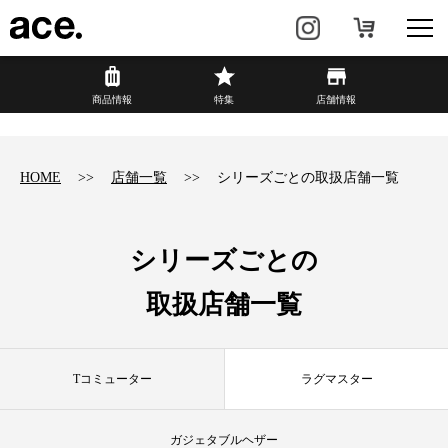
?
商品情報
商品情報
特集
店舗情報
リュック・
ビジネスバッグ・
バックパック
トート
HOME
店舗一覧
シリーズごとの取扱店舗一覧
トラベル・
レディースビジネス
スーツケース
シリーズごとの
カジュアル
HAyU×ace.
取扱店舗一覧
特集
ace.とは
Tコミューター
ラグマスター
店舗情報
新着情報
ガジェタブルヘザー