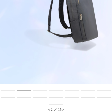
オンラインストア
Language
＜
3
／
15
＞