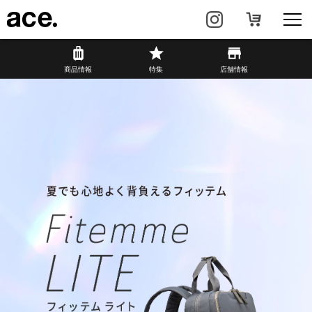
商品情報
商品情報
特集
店舗情報
リュック・
ビジネスバッグ・
バックパック
トート
トラベル・
レディースビジネス
スーツケース
カジュアル
HAyU×ace.
特集
ace.とは
店舗情報
新着情報