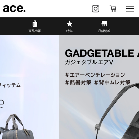
商品情報
商品情報
特集
店舗情報
リュック・
ビジネスバッグ・
バックパック
トート
トラベル・
レディースビジネス
スーツケース
カジュアル
HAyU×ace.
特集
ace.とは
店舗情報
新着情報