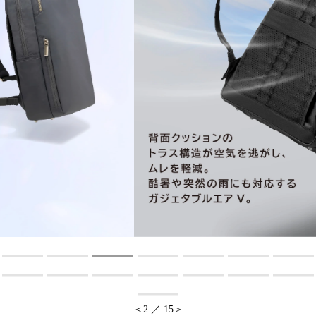
オンラインストア
Language
＜
3
／
15
＞