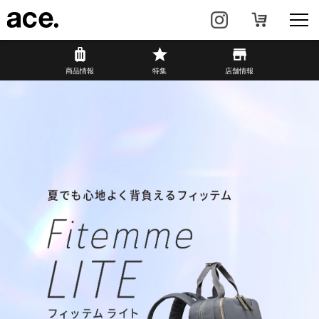
商品情報
商品情報
特集
店舗情報
リュック・
ビジネスバッグ・
バックパック
トート
トラベル・
レディースビジネス
スーツケース
カジュアル
HAyU×ace.
特集
ace.とは
店舗情報
新着情報