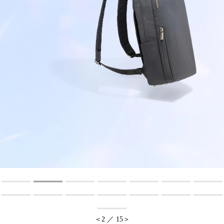
オンラインストア
Language
＜
2
／
15
＞