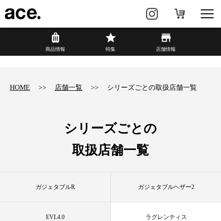
?
商品情報
商品情報
特集
店舗情報
リュック・
ビジネスバッグ・
バックパック
トート
HOME
店舗一覧
シリーズごとの取扱店舗一覧
トラベル・
レディースビジネス
スーツケース
シリーズごとの
カジュアル
HAyU×ace.
取扱店舗一覧
特集
ace.とは
ガジェタブルR
ガジェタブルヘザー2
店舗情報
新着情報
EVL4.0
ラグレンティス