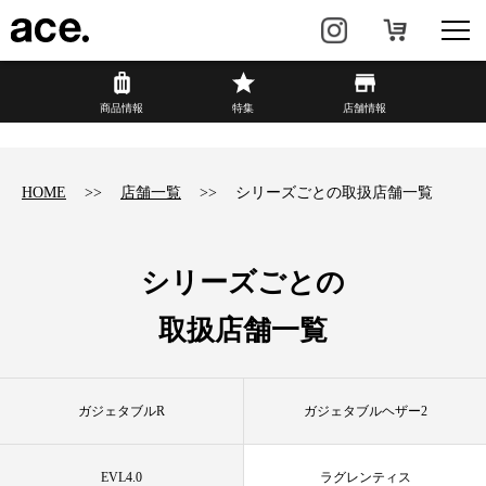
?
商品情報
商品情報
特集
店舗情報
リュック・
ビジネスバッグ・
バックパック
トート
HOME
店舗一覧
シリーズごとの取扱店舗一覧
トラベル・
レディースビジネス
スーツケース
シリーズごとの
カジュアル
HAyU×ace.
取扱店舗一覧
特集
ace.とは
ガジェタブルR
ガジェタブルヘザー2
店舗情報
新着情報
EVL4.0
ラグレンティス