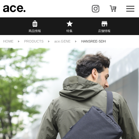
商品情報
商品情報
特集
店舗情報
HOME
PRODUCTS
ace.GENE
HANSREE-SDH
リュック・
ビジネスバッグ・
バックパック
トート
トラベル・
レディースビジネス
スーツケース
カジュアル
HAyU×ace.
特集
ace.とは
店舗情報
新着情報