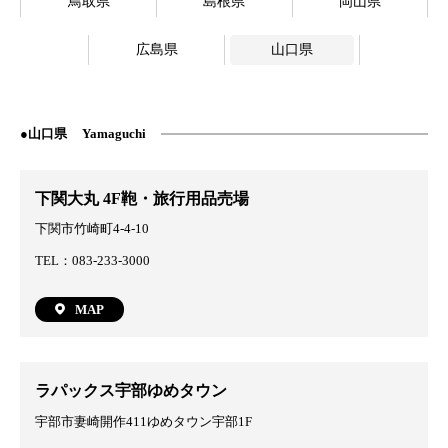
鳥取県
島根県
岡山県
広島県
山口県
山口県
Yamaguchi
下関大丸 4F鞄・旅行用品売場
下関市竹崎町4-4-10
TEL：083-233-3000
MAP
ラパックス宇部ゆめタウン
宇部市妻崎開作411ゆめタウン宇部1F