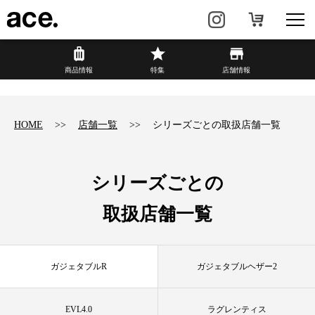
?
商品情報
商品情報
特集
店舗情報
リュック・
ビジネスバッグ・
バックパック
トート
HOME
店舗一覧
シリーズごとの取扱店舗一覧
トラベル・
レディースビジネス
スーツケース
シリーズごとの
カジュアル
HAyU×ace.
取扱店舗一覧
特集
ace.とは
ガジェタブルR
ガジェタブルヘザー2
店舗情報
新着情報
EVL4.0
ラグレンティス