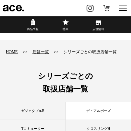
?
商品情報
商品情報
特集
店舗情報
リュック・
ビジネスバッグ・
バックパック
トート
HOME
店舗一覧
シリーズごとの取扱店舗一覧
トラベル・
レディースビジネス
スーツケース
シリーズごとの
カジュアル
HAyU×ace.
取扱店舗一覧
特集
ace.とは
ガジェタブルR
デュアルポーズ
店舗情報
新着情報
Tコミューター
クロスリングH