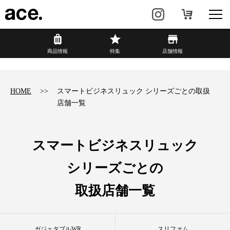
?
商品情報
商品情報
特集
店舗情報
リュック・
ビジネスバッグ・
バックパック
トート
HOME
スマートビジネスリュック シリーズごとの取扱
店舗一覧
トラベル・
レディースビジネス
スーツケース
カジュアル
HAyU×ace.
スマートビジネスリュック
シリーズごとの
特集
ace.とは
取扱店舗一覧
店舗情報
新着情報
ガジェタブルWR
スリファム