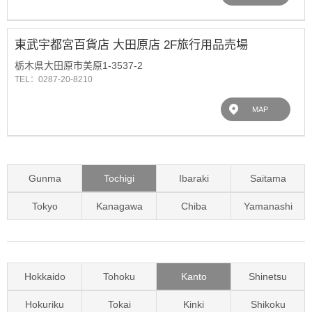
東武宇都宮百貨店 大田原店 2F旅行用品売場
栃木県大田原市美原1-3537-2
TEL：0287-20-8210
MAP
Gunma
Tochigi
Ibaraki
Saitama
Tokyo
Kanagawa
Chiba
Yamanashi
Hokkaido
Tohoku
Kanto
Shinetsu
Hokuriku
Tokai
Kinki
Shikoku