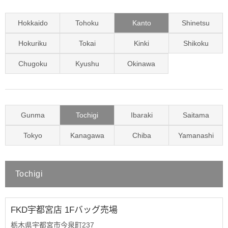
Hokkaido
Tohoku
Kanto
Shinetsu
Hokuriku
Tokai
Kinki
Shikoku
Chugoku
Kyushu
Okinawa
Gunma
Tochigi
Ibaraki
Saitama
Tokyo
Kanagawa
Chiba
Yamanashi
Tochigi
FKD宇都宮店 1Fバッグ売場
栃木県宇都宮市今泉町237