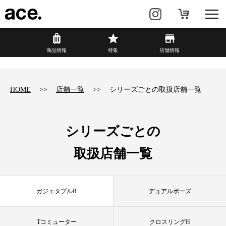
?
商品情報
商品情報
特集
店舗情報
リュック・
ビジネスバッグ・
バックパック
トート
HOME
店舗一覧
シリーズごとの取扱店舗一覧
トラベル・
レディースビジネス
スーツケース
シリーズごとの
カジュアル
HAyU×ace.
取扱店舗一覧
特集
ace.とは
ガジェタブルR
デュアルポーズ
店舗情報
新着情報
Tコミューター
クロスリングH