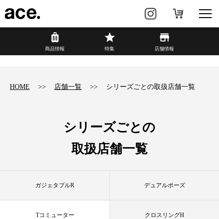
?
商品情報
商品情報
特集
店舗情報
リュック・
ビジネスバッグ・
バックパック
トート
HOME
店舗一覧
シリーズごとの取扱店舗一覧
トラベル・
レディースビジネス
スーツケース
シリーズごとの
カジュアル
HAyU×ace.
取扱店舗一覧
特集
ace.とは
ガジェタブルR
デュアルポーズ
店舗情報
新着情報
Tコミューター
クロスリングH