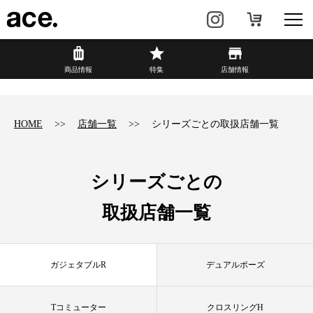
?
商品情報
商品情報
特集
店舗情報
リュック・
ビジネスバッグ・
バックパック
トート
HOME
店舗一覧
シリーズごとの取扱店舗一覧
トラベル・
レディースビジネス
スーツケース
シリーズごとの
カジュアル
HAyU×ace.
取扱店舗一覧
特集
ace.とは
ガジェタブルR
デュアルポーズ
店舗情報
新着情報
Tコミューター
クロスリングH