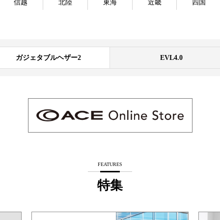
信越
北陸
東海
近畿
四国
ガジェタブルヘザー2
EVL4.0
FEATURES
特集