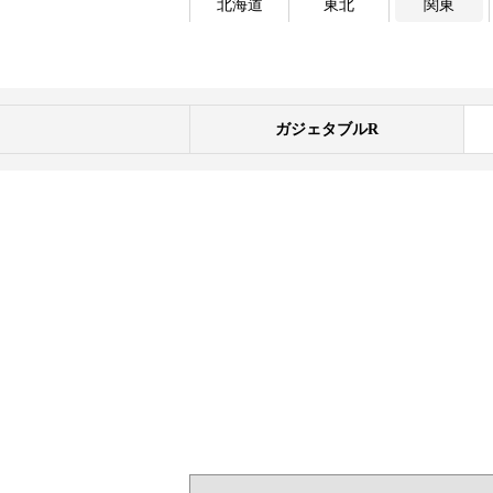
北海道
東北
関東
ガジェタブルR