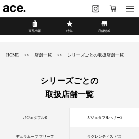
?
商品情報
商品情報
特集
店舗情報
リュック・
ビジネスバッグ・
バックパック
トート
HOME
店舗一覧
シリーズごとの取扱店舗一覧
トラベル・
レディースビジネス
スーツケース
シリーズごとの
カジュアル
HAyU×ace.
取扱店舗一覧
特集
ace.とは
ガジェタブルR
ガジェタブルヘザー2
店舗情報
新着情報
デュラムーブ ブリーフ
ラグレンティス ビズ