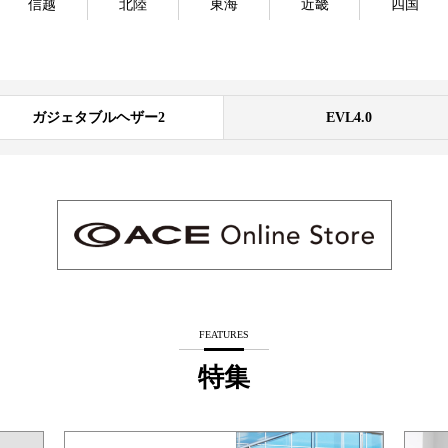
信越
北陸
東海
近畿
四国
ガジェタブルヘザー2
EVL4.0
FEATURES
特集