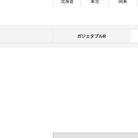
北海道
東北
関東
ガジェタブルR