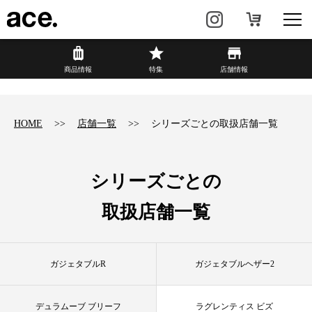
?
商品情報
商品情報
特集
店舗情報
リュック・
ビジネスバッグ・
バックパック
トート
HOME
店舗一覧
シリーズごとの取扱店舗一覧
トラベル・
レディースビジネス
スーツケース
シリーズごとの
カジュアル
HAyU×ace.
取扱店舗一覧
特集
ace.とは
ガジェタブルR
ガジェタブルヘザー2
店舗情報
新着情報
デュラムーブ ブリーフ
ラグレンティス ビズ