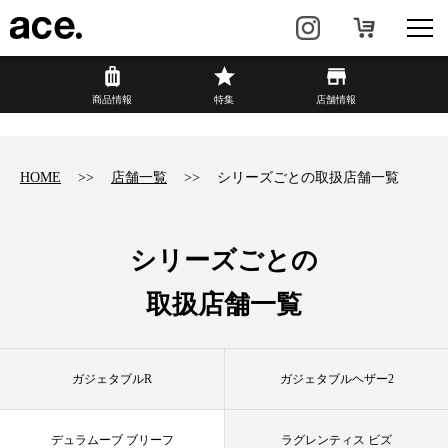
?
商品情報
商品情報
特集
店舗情報
リュック・
ビジネスバッグ・
バックパック
トート
HOME
店舗一覧
シリーズごとの取扱店舗一覧
トラベル・
レディースビジネス
スーツケース
シリーズごとの
カジュアル
HAyU×ace.
取扱店舗一覧
特集
ace.とは
ガジェタブルR
ガジェタブルヘザー2
店舗情報
新着情報
デュラムーブ ブリーフ
ラグレンティス ビズ