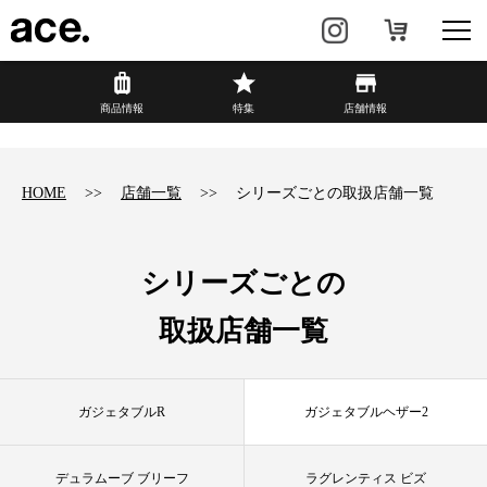
?
商品情報
商品情報
特集
店舗情報
リュック・
ビジネスバッグ・
バックパック
トート
HOME
店舗一覧
シリーズごとの取扱店舗一覧
トラベル・
レディースビジネス
スーツケース
シリーズごとの
カジュアル
HAyU×ace.
取扱店舗一覧
特集
ace.とは
ガジェタブルR
ガジェタブルヘザー2
店舗情報
新着情報
デュラムーブ ブリーフ
ラグレンティス ビズ