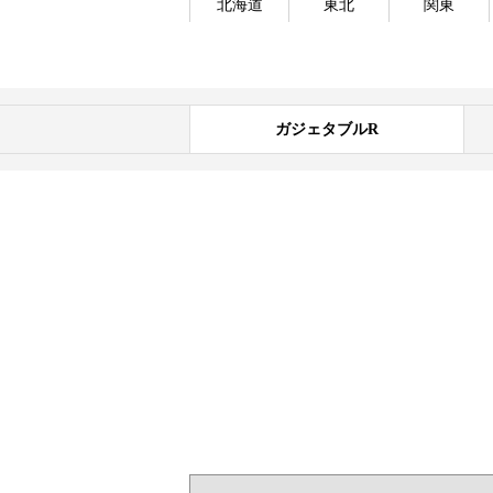
北海道
東北
関東
ガジェタブルR