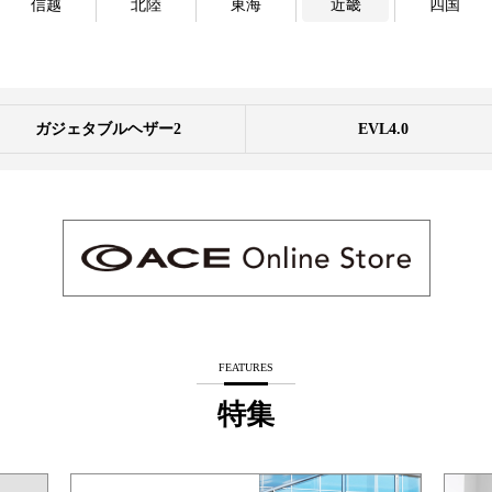
信越
北陸
東海
近畿
四国
ガジェタブルヘザー2
EVL4.0
FEATURES
特集