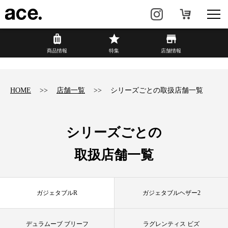
?
商品情報
商品情報
特集
店舗情報
リュック・
ビジネスバッグ・
バックパック
トート
HOME
店舗一覧
シリーズごとの取扱店舗一覧
トラベル・
レディースビジネス
スーツケース
シリーズごとの
カジュアル
HAyU×ace.
取扱店舗一覧
特集
ace.とは
ガジェタブルR
ガジェタブルヘザー2
店舗情報
新着情報
デュラムーブ ブリーフ
ラグレンティス ビズ