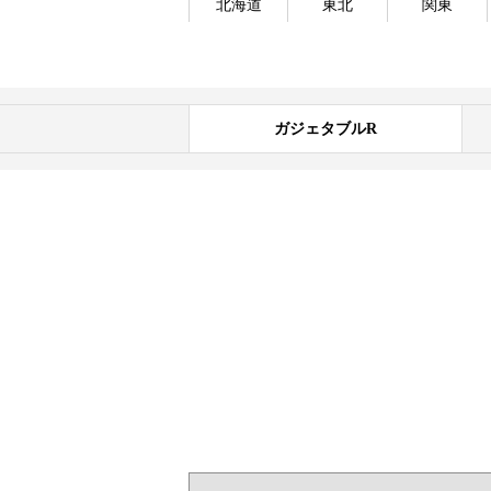
北海道
東北
関東
ガジェタブルR