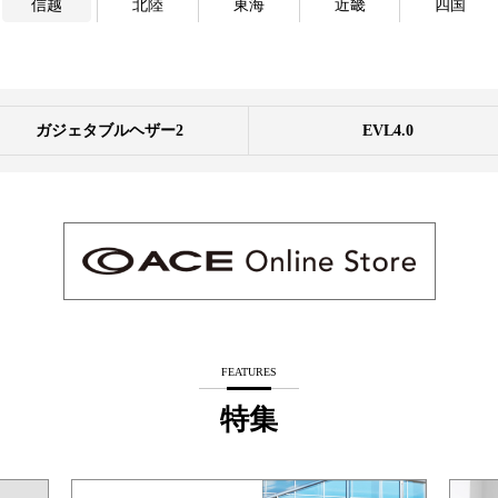
信越
北陸
東海
近畿
四国
ガジェタブルヘザー2
EVL4.0
FEATURES
特集