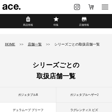
?
商品情報
商品情報
特集
店舗情報
リュック・
ビジネスバッグ・
バックパック
トート
HOME
店舗一覧
シリーズごとの取扱店舗一覧
トラベル・
レディースビジネス
スーツケース
シリーズごとの
カジュアル
HAyU×ace.
取扱店舗一覧
特集
ace.とは
ガジェタブルR
ガジェタブルヘザー2
店舗情報
新着情報
デュラムーブ ブリーフ
ラグレンティス ビズ