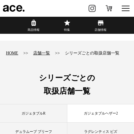
?
商品情報
商品情報
特集
店舗情報
リュック・
ビジネスバッグ・
バックパック
トート
HOME
店舗一覧
シリーズごとの取扱店舗一覧
トラベル・
レディースビジネス
スーツケース
シリーズごとの
カジュアル
HAyU×ace.
取扱店舗一覧
特集
ace.とは
ガジェタブルR
ガジェタブルヘザー2
店舗情報
新着情報
デュラムーブ ブリーフ
ラグレンティス ビズ