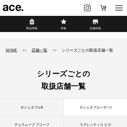
?
商品情報
商品情報
特集
店舗情報
リュック・
ビジネスバッグ・
バックパック
トート
HOME
店舗一覧
シリーズごとの取扱店舗一覧
トラベル・
レディースビジネス
スーツケース
シリーズごとの
カジュアル
HAyU×ace.
取扱店舗一覧
特集
ace.とは
ガジェタブルR
ガジェタブルヘザー2
店舗情報
新着情報
デュラムーブ ブリーフ
ラグレンティス ビズ