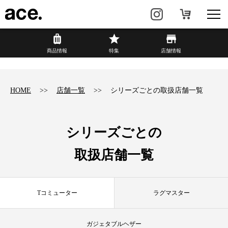
?
商品情報
商品情報
特集
店舗情報
リュック・
ビジネスバッグ・
バックパック
トート
HOME
店舗一覧
シリーズごとの取扱店舗一覧
トラベル・
レディースビジネス
スーツケース
シリーズごとの
カジュアル
HAyU×ace.
取扱店舗一覧
特集
ace.とは
Tコミューター
ラグマスター
店舗情報
新着情報
ガジェタブルヘザー