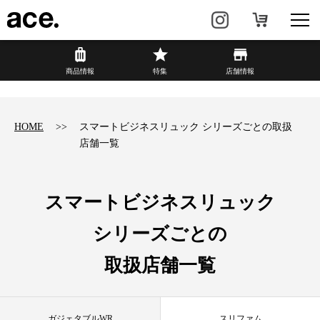
?
商品情報
商品情報
特集
店舗情報
リュック・
ビジネスバッグ・
バックパック
トート
HOME
スマートビジネスリュック シリーズごとの取扱
店舗一覧
トラベル・
レディースビジネス
スーツケース
カジュアル
HAyU×ace.
スマートビジネスリュック
シリーズごとの
特集
ace.とは
取扱店舗一覧
店舗情報
新着情報
ガジェタブルWR
スリファム