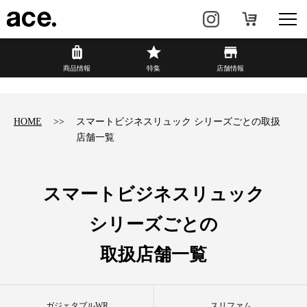
?
商品情報
商品情報
特集
店舗情報
リュック・
ビジネスバッグ・
バックパック
トート
HOME
スマートビジネスリュック シリーズごとの取扱
店舗一覧
トラベル・
レディースビジネス
スーツケース
カジュアル
HAyU×ace.
スマートビジネスリュック
シリーズごとの
特集
ace.とは
取扱店舗一覧
店舗情報
新着情報
ガジェタブルWR
スリファム