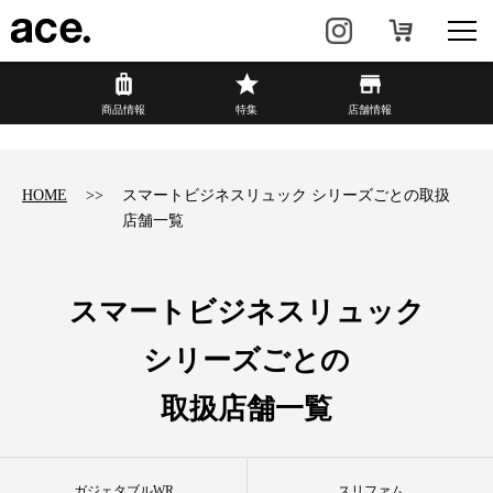
?
商品情報
商品情報
特集
店舗情報
リュック・
ビジネスバッグ・
バックパック
トート
HOME
スマートビジネスリュック シリーズごとの取扱
店舗一覧
トラベル・
レディースビジネス
スーツケース
カジュアル
HAyU×ace.
スマートビジネスリュック
シリーズごとの
特集
ace.とは
取扱店舗一覧
店舗情報
新着情報
ガジェタブルWR
スリファム