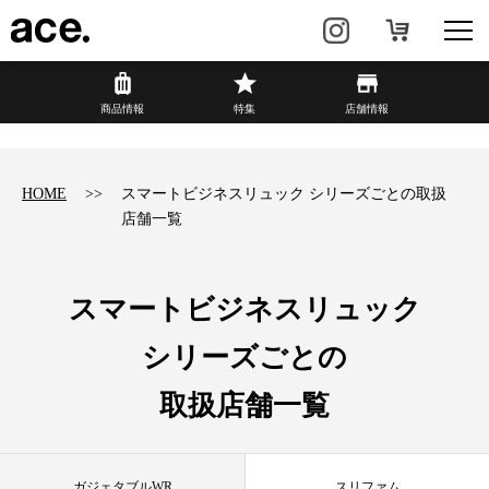
?
商品情報
商品情報
特集
店舗情報
リュック・
ビジネスバッグ・
バックパック
トート
HOME
スマートビジネスリュック シリーズごとの取扱
店舗一覧
トラベル・
レディースビジネス
スーツケース
カジュアル
HAyU×ace.
スマートビジネスリュック
シリーズごとの
特集
ace.とは
取扱店舗一覧
店舗情報
新着情報
ガジェタブルWR
スリファム