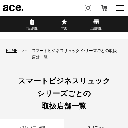
?
商品情報
商品情報
特集
店舗情報
リュック・
ビジネスバッグ・
バックパック
トート
HOME
スマートビジネスリュック シリーズごとの取扱
店舗一覧
トラベル・
レディースビジネス
スーツケース
カジュアル
HAyU×ace.
スマートビジネスリュック
シリーズごとの
特集
ace.とは
取扱店舗一覧
店舗情報
新着情報
ガジェタブルWR
スリファム