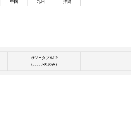
中国
九州
沖縄
ガジェタブルLP
(55538-01のみ)