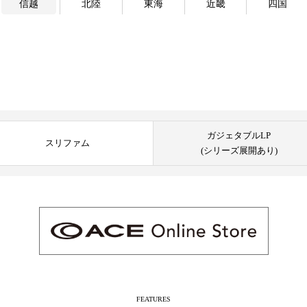
信越
北陸
東海
近畿
四国
ガジェタブルLP
スリファム
(シリーズ展開あり)
FEATURES