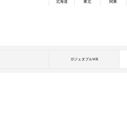
北海道
東北
関東
ガジェタブルWR