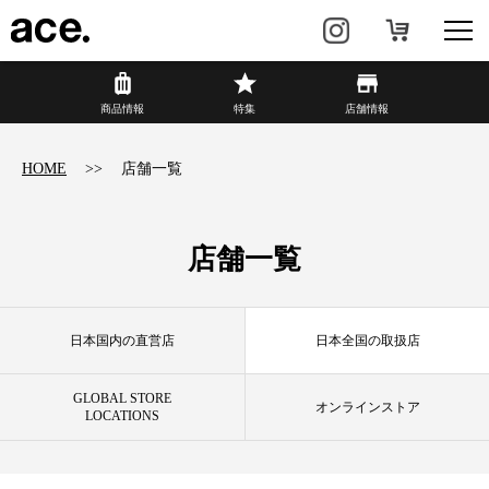
商品情報
商品情報
特集
店舗情報
リュック・
ビジネスバッグ・
HOME
店舗一覧
バックパック
トート
トラベル・
レディースビジネス
スーツケース
店舗一覧
カジュアル
HAyU×ace.
日本国内の直営店
日本全国の取扱店
特集
ace.とは
GLOBAL STORE
オンラインストア
LOCATIONS
店舗情報
新着情報