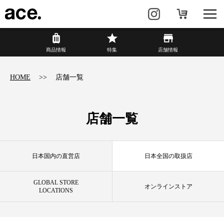
商品情報
商品情報
特集
店舗情報
リュック・
ビジネスバッグ・
HOME
店舗一覧
バックパック
トート
トラベル・
レディースビジネス
スーツケース
店舗一覧
カジュアル
HAyU×ace.
日本国内の直営店
日本全国の取扱店
特集
ace.とは
GLOBAL STORE
オンラインストア
LOCATIONS
店舗情報
新着情報