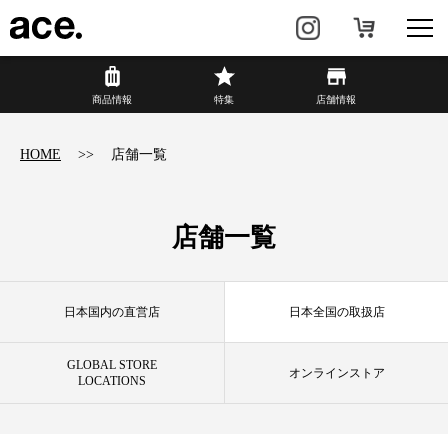
商品情報
商品情報
特集
店舗情報
リュック・
ビジネスバッグ・
HOME
店舗一覧
バックパック
トート
トラベル・
レディースビジネス
スーツケース
店舗一覧
カジュアル
HAyU×ace.
日本国内の直営店
日本全国の取扱店
特集
ace.とは
GLOBAL STORE
オンラインストア
LOCATIONS
店舗情報
新着情報