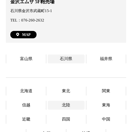
金沢エムザ 5F鞄売場
石川県金沢市武蔵町15-1
TEL：076-260-2632
MAP
富山県
石川県
福井県
北海道
東北
関東
信越
北陸
東海
近畿
四国
中国