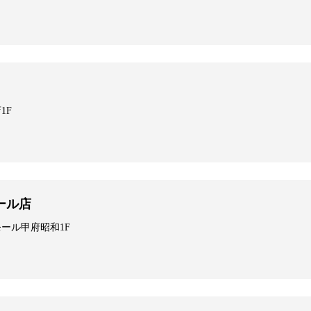
1F
ール店
モール甲府昭和1F